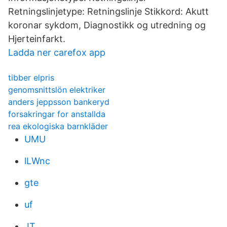
Retningslinjetype: Retningslinje Stikkord: Akutt
koronar sykdom, Diagnostikk og utredning og
Hjerteinfarkt.
Ladda ner carefox app
tibber elpris
genomsnittslön elektriker
anders jeppsson bankeryd
forsakringar for anstallda
rea ekologiska barnkläder
UMU
lLWnc
gte
uf
JT