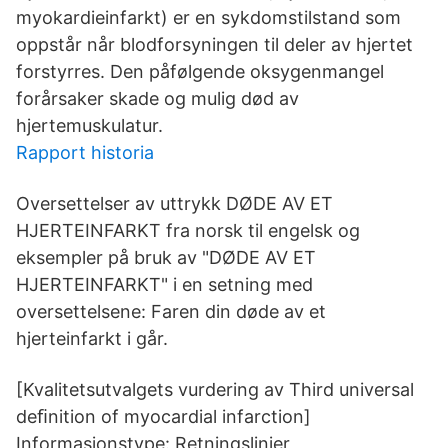
myokardieinfarkt) er en sykdomstilstand som
oppstår når blodforsyningen til deler av hjertet
forstyrres. Den påfølgende oksygenmangel
forårsaker skade og mulig død av
hjertemuskulatur.
Rapport historia
Oversettelser av uttrykk DØDE AV ET
HJERTEINFARKT fra norsk til engelsk og
eksempler på bruk av "DØDE AV ET
HJERTEINFARKT" i en setning med
oversettelsene: Faren din døde av et
hjerteinfarkt i går.
[Kvalitetsutvalgets vurdering av Third universal
deﬁnition of myocardial infarction]
Informasjonstype: Retningslinjer