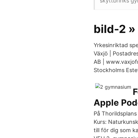
skyttbrinks g
bild-2 
Yrkesinriktad sp
Växjö | Postadre
AB | www.vaxjofr
Stockholms Este
‎
Apple Pod
På Thorildsplans
Kurs: Naturkunsk
till för dig som 