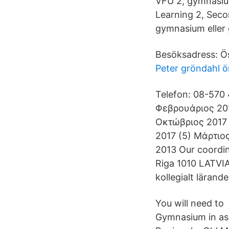
VFU 2, gymnasium
Learning 2, Secon
gymnasium eller 
Besöksadress: Ö
Peter gröndahl ö
Telefon: 08-570 
Φεβρουάριος 201
Οκτώβριος 2017 (
2017 (5) Μάρτιος
2013 Our coordin
Riga 1010 LATVIA
kollegialt lärande
You will need to
Gymnasium in as 