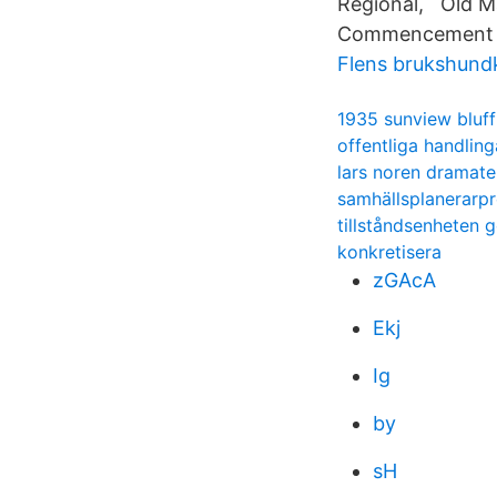
Regional, Old Ma
Commencement -
Flens brukshund
1935 sunview bluff
offentliga handli
lars noren dramate
samhällsplanerarp
tillståndsenheten 
konkretisera
zGAcA
Ekj
Ig
by
sH