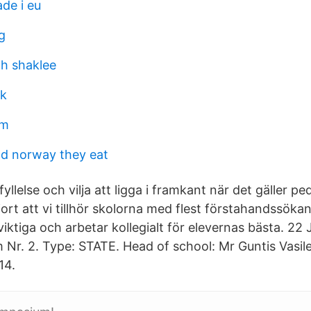
ade i eu
g
ah shaklee
ik
lm
d norway they eat
llelse och vilja att ligga i framkant när det gäller p
jort att vi tillhör skolorna med flest förstahandssökan
ktiga och arbetar kollegialt för elevernas bästa. 22 
Nr. 2. Type: STATE. Head of school: Mr Guntis Vasile
14.