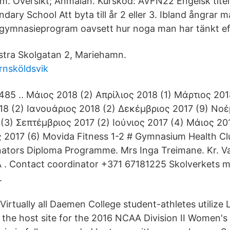
. Översikt; Anmälan. Kurskod: ÄVFN22 Engelsk titel
dary School Att byta till år 2 eller 3. Ibland ångrar ma
gymnasieprogram oavsett hur noga man har tänkt ef
stra Skolgatan 2, Mariehamn.
rnsköldsvik
485 .. Μάιος 2018 (2) Απρίλιος 2018 (1) Μάρτιος 201
8 (2) Ιανουάριος 2018 (2) Δεκέμβριος 2017 (9) Νοέ
3) Σεπτέμβριος 2017 (2) Ιούνιος 2017 (4) Μάιος 201
 2017 (6) Movida Fitness 1-2 # Gymnasium Health C
ators Diploma Programme. Mrs Inga Treimane. Kr. Va
 . Contact coordinator +371 67181225 Skolverkets m
.
 Virtually all Daemen College student-athletes utiliz
the host site for the 2016 NCAA Division II Women's 