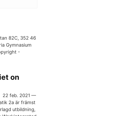
atan 82C, 352 46
Fria Gymnasium
pyright -
iet on
ns 22 feb. 2021 —
tik 2a är främst
rlagd utbildning,