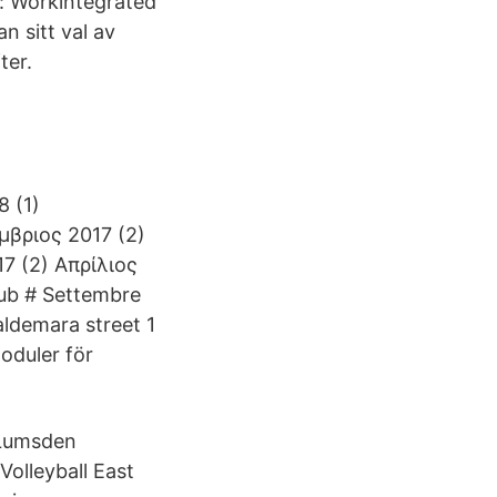
: Workintegrated
n sitt val av
ter.
8 (1)
μβριος 2017 (2)
7 (2) Απρίλιος
lub # Settembre
ldemara street 1
oduler för
e Lumsden
Volleyball East