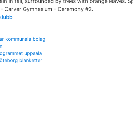
in in fall, surrounded by trees with orange leaves. S
 Carver Gymnasium - Ceremony #2.
klubb
ngar kommunala bolag
n
rogrammet uppsala
göteborg blanketter