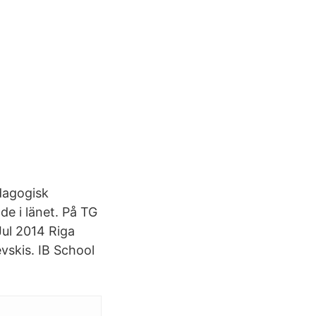
edagogisk
de i länet. På TG
Jul 2014 Riga
vskis. IB School