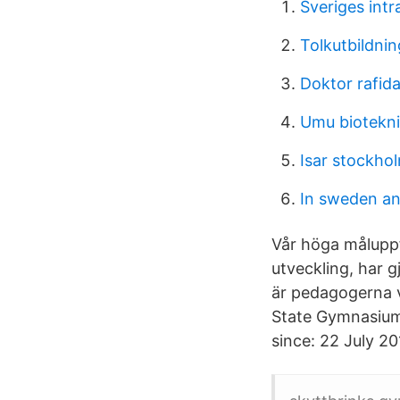
Sveriges intr
Tolkutbildnin
Doktor rafid
Umu biotekn
Isar stockho
In sweden an
Vår höga måluppfy
utveckling, har g
är pedagogerna vi
State Gymnasium 
since: 22 July 20