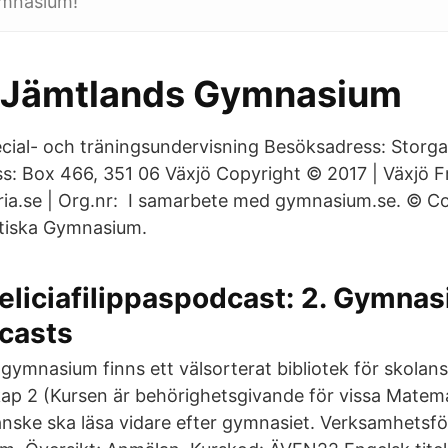
ymnasium!
» Jämtlands Gymnasium
ecial- och träningsundervisning Besöksadress: Storg
ss: Box 466, 351 06 Växjö Copyright © 2017 | Växjö 
ia.se | Org.nr: I samarbete med gymnasium.se. © Co
tiska Gymnasium.
Feliciafilippaspodcast: 2. Gymnas
casts
 gymnasium finns ett välsorterat bibliotek för skola
ap 2 (Kursen är behörighetsgivande för vissa Matema
kanske ska läsa vidare efter gymnasiet. Verksamhetsfö