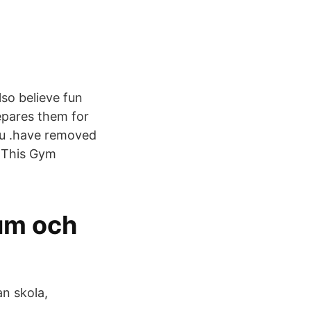
lso believe fun
epares them for
ou .have removed
 This Gym
um och
n skola,