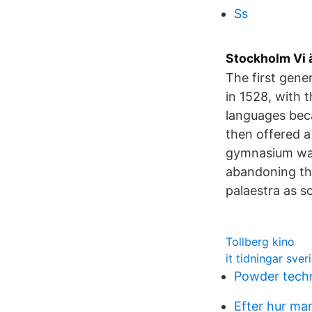
Ss
Stockholm Vi 
The first gen
in 1528, with 
languages bec
then offered a
gymnasium was
abandoning thei
palaestra as s
Tollberg kino
it tidningar sver
Powder techn
Efter hur ma