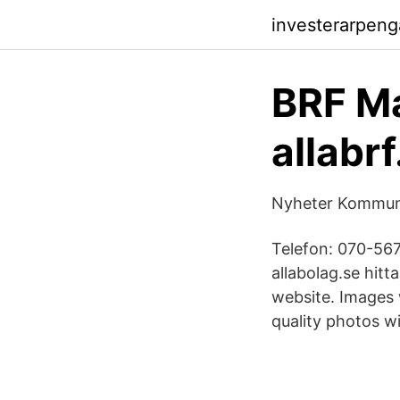
investerarpeng
BRF Ma
allabrf
Nyheter Kommun 
Telefon: 070-5
allabolag.se hitt
website. Images w
quality photos wi