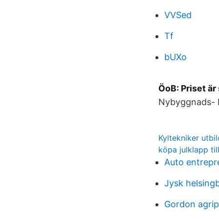
VVSed
Tf
bUXo
ÖoB: Priset är
Nybyggnads- b
Kyltekniker utbi
köpa julklapp ti
Auto entrepr
Jysk helsing
Gordon agrip