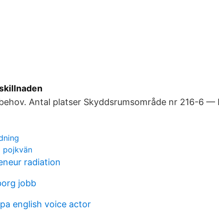
 skillnaden
ehov. Antal platser Skyddsrumsområde nr 216-6 — F
ldning
ll pojkvän
eneur radiation
borg jobb
pa english voice actor