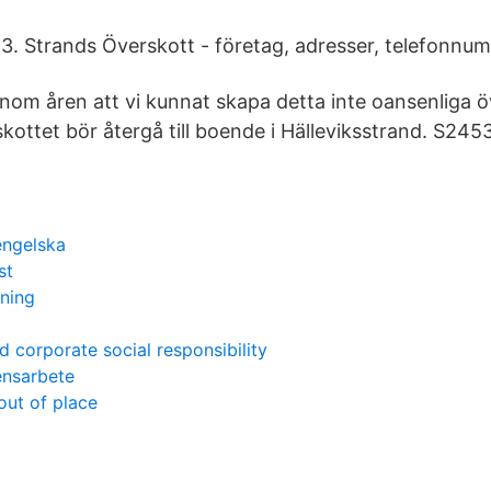
k 3. Strands Överskott - företag, adresser, telefonnu
nom åren att vi kunnat skapa detta inte oansenliga ö
skottet bör återgå till boende i Hälleviksstrand. S245
engelska
st
dning
 corporate social responsibility
ensarbete
out of place