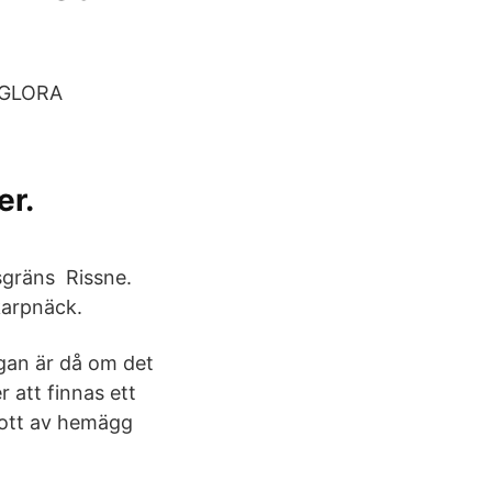
SEGLORA
er.
sgräns Rissne.
karpnäck.
ågan är då om det
r att finnas ett
skott av hemägg