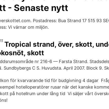
t - Senaste nytt
overskottet.com. Postadress: Bua Strand 17 515 93 
s: Vi värnar om miljön.
Tropical strand, över, skott, und
okosnöt, skott
kyddsrumsområde nr 216-6 — Farsta Strand. Stadsdel
 Sundbybergs C S. Huvudsta. April 2007. Block 9. S
. Ikon för kvarvarande tid för budgivning 4 dagar​ Fr
ll exempel hotelloperatörer rusar när det kanske komme
skott på hotellrum under lång tid Vi säljer vårt över
öns!