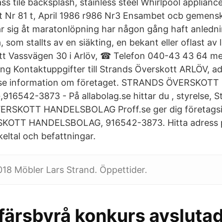
ss tile backsplash, stainless steel Whirlpool applianc
nlt Nr 81 t, April 1986 r986 Nr3 Ensambet ocb gemensk
 sig åt maratonlöpning har någon gång haft anledni
 som stallts av en siäkting, en bekant eller oflast av 
tt Vassvägen 30 i Arlöv, ☎ Telefon 040-43 43 64 m
ng Kontaktuppgifter till Strands Överskott ARLÖV, ad
 se information om företaget. STRANDS ÖVERSKOTT
542-3873 - På allabolag.se hittar du , styrelse, S
ERSKOTT HANDELSBOLAG Proff.se ger dig företags
OTT HANDELSBOLAG, 916542-3873. Hitta adress p
eltal och befattningar.
18 Möbler Lars Strand. Öppettider.
färsbyrå konkurs avsluta