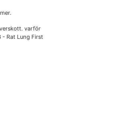
mmer.
verskott. varför
3 - Rat Lung First