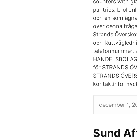
counters with gla
pantries. brolio
och en som ägnar
över denna fråga,
Strands Översko
och Ruttvägledni
telefonnummer,
HANDELSBOLAG,916
för STRANDS ÖV
STRANDS ÖVERSK
kontaktinfo, nyck
december 1, 20
Sund Af