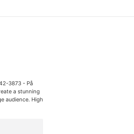
2-3873 - På
reate a stunning
uge audience. High