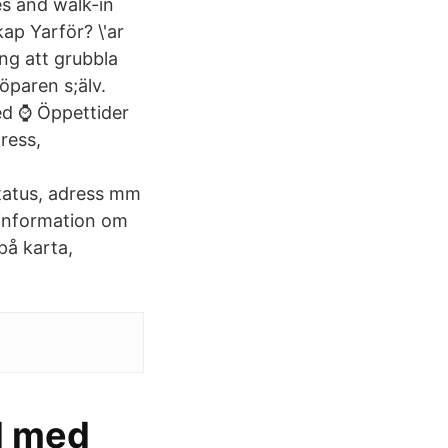
es and walk-in
ap Yarför? \'ar
ng att grubbla
löparen s;älv.
ed ⌚ Öppettider
ress,
tatus, adress mm
information om
å karta,
d med