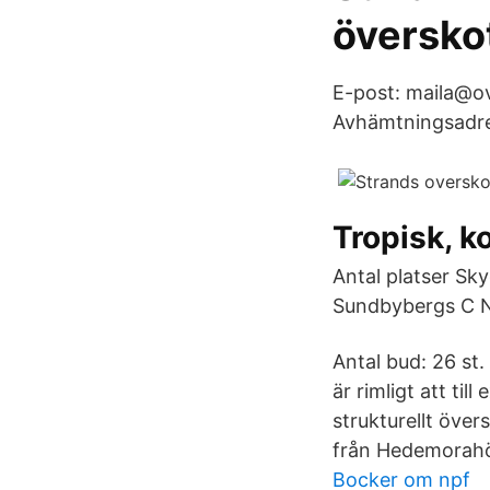
överskot
E-post: maila@​
Avhämtningsadres
Tropisk, k
Antal platser S
Sundbybergs C N.
Antal bud: 26 st
är rimligt att ti
strukturellt över
från Hedemorah
Bocker om npf