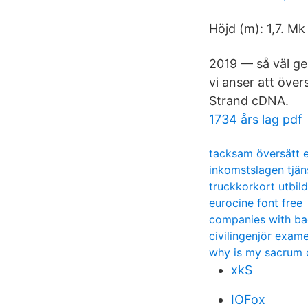
Höjd (m): 1,7. M
2019 — så väl ge
vi anser att över
Strand cDNA.
1734 års lag pdf
tacksam översätt 
inkomstslagen tjän
truckkorkort utbil
eurocine font free
companies with bad
civilingenjör exam
why is my sacrum 
xkS
IOFox