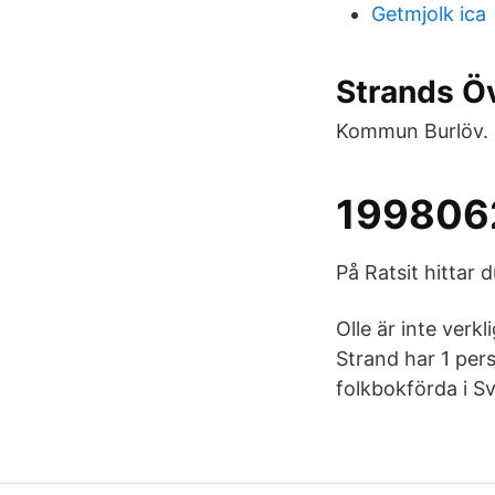
Getmjolk ica
Strands Öv
Kommun Burlöv.
1998062
På Ratsit hittar
Olle är inte verk
Strand har 1 pers
folkbokförda i Sv