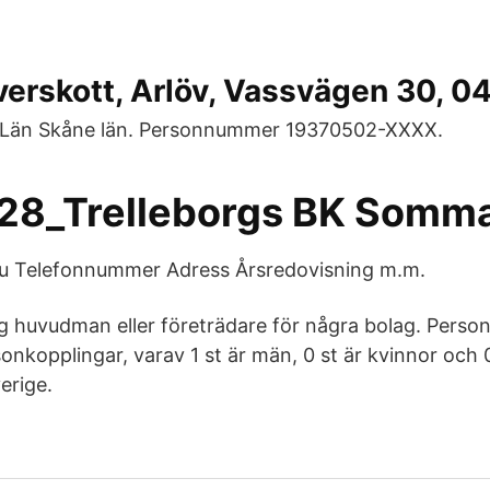
erskott, Arlöv, Vassvägen 30, 04
 Län Skåne län. Personnummer 19370502-XXXX.
8_Trelleborgs BK Somma
 du Telefonnummer Adress Årsredovisning m.m.
lig huvudman eller företrädare för några bolag. Perso
onkopplingar, varav 1 st är män, 0 st är kvinnor och 0
erige.