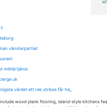
rt
teborg
an vänsterpartiet
 yunani
t militärtjänst
cierge uk
 högsta värdet ett rek utrikes får ha_
 include wood plank flooring, island-style kitchens fe