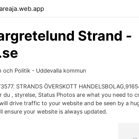
areaja.web.app
rgretelund Strand -
.se
och Politik - Uddevalla kommun
673577. STRANDS ÖVERSKOTT HANDELSBOLAG,91654
ar du , styrelse, Status Photos are what you need to c
ill drive traffic to your website and be seen by a h
ll ensure your website is always updated.