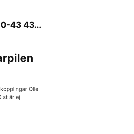
0-43 43...
rpilen
nkopplingar Olle
 st är ej